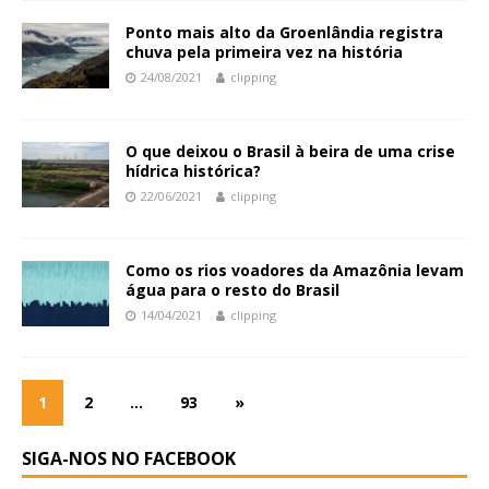
Ponto mais alto da Groenlândia registra
chuva pela primeira vez na história
24/08/2021
clipping
O que deixou o Brasil à beira de uma crise
hídrica histórica?
22/06/2021
clipping
Como os rios voadores da Amazônia levam
água para o resto do Brasil
14/04/2021
clipping
1
2
…
93
»
SIGA-NOS NO FACEBOOK