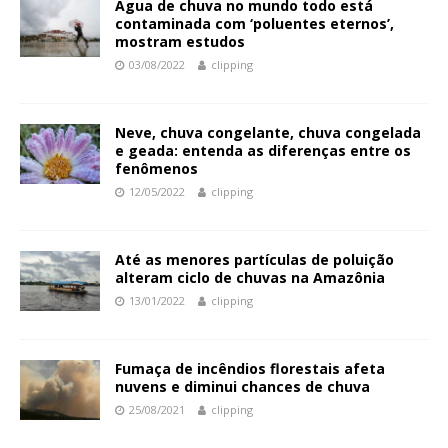
Água de chuva no mundo todo está
contaminada com ‘poluentes eternos’,
mostram estudos
03/08/2022
clipping
Neve, chuva congelante, chuva congelada
e geada: entenda as diferenças entre os
fenômenos
12/05/2022
clipping
Até as menores partículas de poluição
alteram ciclo de chuvas na Amazônia
13/01/2022
clipping
Fumaça de incêndios florestais afeta
nuvens e diminui chances de chuva
25/08/2021
clipping