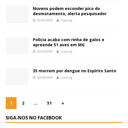
Nuvens podem esconder pico do
desmatamento, alerta pesquisador
30/06/2009
clipping
Polícia acaba com rinha de galos e
apreende 51 aves em MG
30/06/2009
clipping
35 morrem por dengue no Espírito Santo
30/06/2009
clipping
1
2
…
51
»
SIGA-NOS NO FACEBOOK