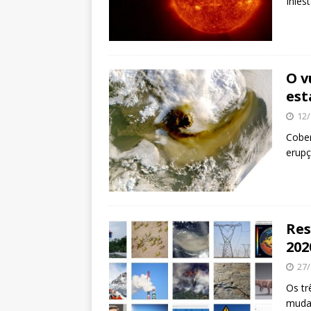
Inies
O v
est
12/
Cober
erupç
Res
202
27/
Os tr
mudan