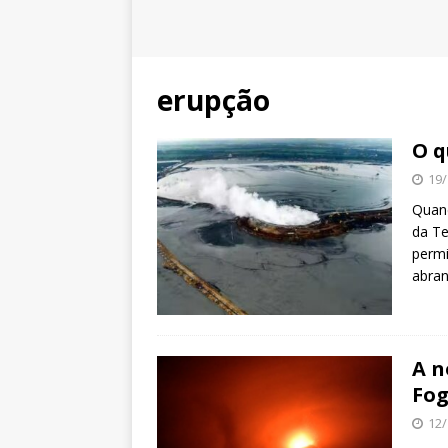
erupção
O q
19/
Quand
da Te
permi
abran
A n
Fog
12/