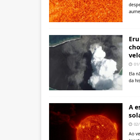
despe
aumen
Eru
cho
vel
01/
Ela n
da hi
A e
sol
02/
Ao ve