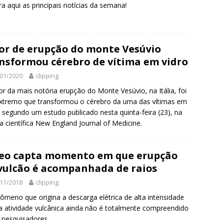
ra aqui as principais notícias da semana!
or de erupção do monte Vesúvio
nsformou cérebro de vítima em vidro
01/2020
clipping
or da mais notória erupção do Monte Vesúvio, na Itália, foi
xtremo que transformou o cérebro da uma das vítimas em
, segundo um estudo publicado nesta quinta-feira (23), na
ta científica New England Journal of Medicine.
eo capta momento em que erupção
vulcão é acompanhada de raios
11/2018
clipping
ômeno que origina a descarga elétrica de alta intensidade
 atividade vulcânica ainda não é totalmente compreendido
 pesquisadores