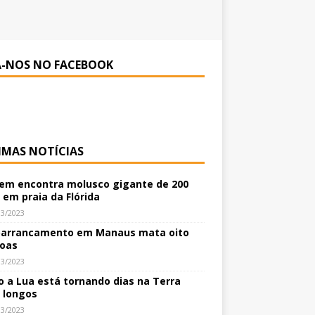
A-NOS NO FACEBOOK
IMAS NOTÍCIAS
m encontra molusco gigante de 200
 em praia da Flórida
03/2023
arrancamento em Manaus mata oito
oas
03/2023
 a Lua está tornando dias na Terra
 longos
03/2023