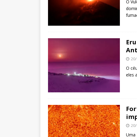
O Vul
domin
fumaç
Eru
Ant
20/
O céu
eles 
For
imp
20/
Uma d