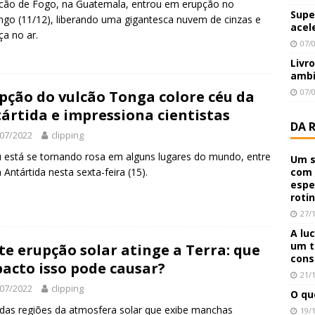
cão de Fogo, na Guatemala, entrou em erupção no
Supe
go (11/12), liberando uma gigantesca nuvem de cinzas e
acel
a no ar.
07/
Livr
ambi
07/
pção do vulcão Tonga colore céu da
ártida e impressiona cientistas
DA 
07/2022
clipping
 está se tornando rosa em alguns lugares do mundo, entre
Um s
com 
a Antártida nesta sexta-feira (15).
espe
roti
27/
A lu
um t
te erupção solar atinge a Terra: que
cons
acto isso pode causar?
21/
07/2022
clipping
O qu
as regiões da atmosfera solar que exibe manchas
19/