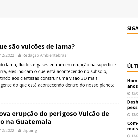
SIG
ue são vulcões de lama?
12/2022
Redação Ambientebrasil
o lama, fluidos e gases entram em erupção na superfície
ÚLT
rra, eles indicam o que está acontecendo no subsolo,
tindo aos cientistas construir uma visão 3D mais
Home
gente do que está acontecendo dentro do nosso planeta.
anos
13/
Desb
pess
ova erupção do perigoso Vulcão de
13/
o na Guatemala
Como
mais
12/2022
clipping
13/