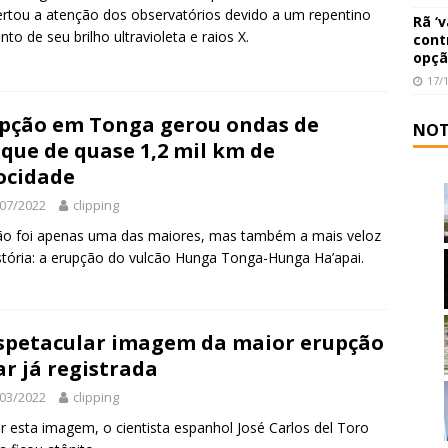
rtou a atenção dos observatórios devido a um repentino
Rã ‘
to de seu brilho ultravioleta e raios X.
cont
opçã
17/
pção em Tonga gerou ondas de
NOT
que de quase 1,2 mil km de
ocidade
07/2022
clipping
ão foi apenas uma das maiores, mas também a mais veloz
stória: a erupção do vulcão Hunga Tonga-Hunga Ha’apai.
spetacular imagem da maior erupção
ar já registrada
03/2022
clipping
r esta imagem, o cientista espanhol José Carlos del Toro