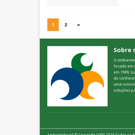
1
2
»
Sobre 
O Ambienteb
focado em 
em 1999, su
do conheci
uma consciê
soluções p
Ambientebrasil © Copyright 1999-2023 Todos os di