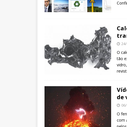
Confi
Cal
tra
24/
O cal
tão e
vidro
revis
Víd
de 
06/
O fen
com a
pelos