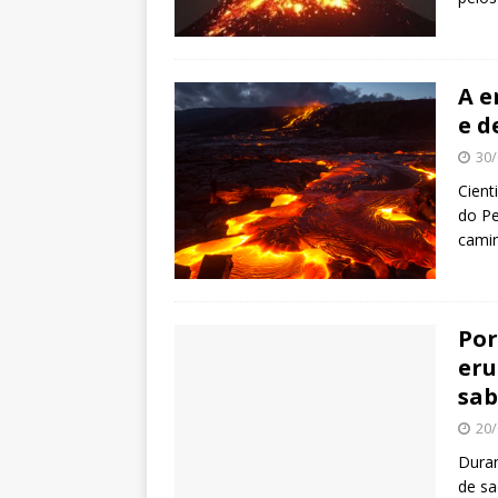
A e
e d
30/
Cient
do Pe
camin
Por
eru
sab
20/
Duran
de sa