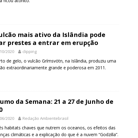
ta ficou atônito.
ulcão mais ativo da Islândia pode
ar prestes a entrar em erupção
10/2020
clipping
to de gelo, o vulcão Grímsvötn, na Islândia, produziu uma
ão extraordinariamente grande e poderosa em 2011.
umo da Semana: 21 a 27 de Junho de
0
06/2020
Redação Ambientebrasil
ês habitats chaves que nutrem os oceanos, os efeitos das
ças climáticas e a explicação do que é a nuvem “Godzilla”.