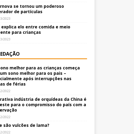
rnova se tornou um poderoso
erador de partículas
03/2023
o explica elo entre comida e meio
ente para crianças
03/2023
REDAÇÃO
ono melhor para as crianças começa
um sono melhor para os pais –
cialmente após interrupções nas
nas de férias
12/2022
crativa indústria de orquídeas da China é
este para o compromisso do país com a
ervação
12/2022
e são vulcões de lama?
12/2022