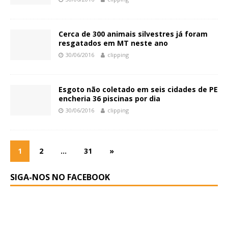
Cerca de 300 animais silvestres já foram
resgatados em MT neste ano
30/06/2016
clipping
Esgoto não coletado em seis cidades de PE
encheria 36 piscinas por dia
30/06/2016
clipping
1
2
…
31
»
SIGA-NOS NO FACEBOOK