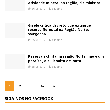
atividade mineral na região, diz ministro
26/08/2017
clipping
Gisele critica decreto que extingue
reserva florestal na Região Norte:
‘vergonha’
25/08/2017
clipping
Reserva extinta na região Norte ‘não é um
paraíso’, diz Planalto em nota
25/08/2017
clipping
1
2
…
47
»
SIGA-NOS NO FACEBOOK