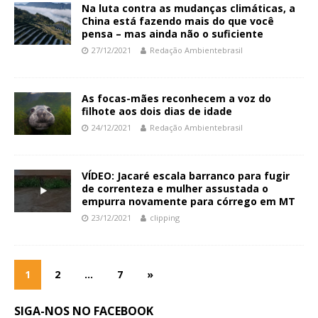
Na luta contra as mudanças climáticas, a
China está fazendo mais do que você
pensa – mas ainda não o suficiente
27/12/2021
Redação Ambientebrasil
As focas-mães reconhecem a voz do
filhote aos dois dias de idade
24/12/2021
Redação Ambientebrasil
VÍDEO: Jacaré escala barranco para fugir
de correnteza e mulher assustada o
empurra novamente para córrego em MT
23/12/2021
clipping
1
2
…
7
»
SIGA-NOS NO FACEBOOK