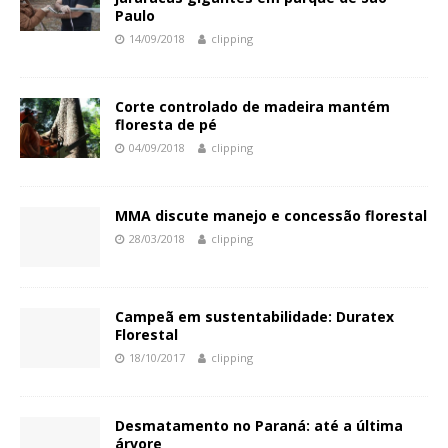
Paulo
14/09/2018
clipping
Corte controlado de madeira mantém
floresta de pé
04/09/2018
clipping
MMA discute manejo e concessão florestal
28/03/2018
clipping
Campeã em sustentabilidade: Duratex
Florestal
18/10/2017
clipping
Desmatamento no Paraná: até a última
árvore