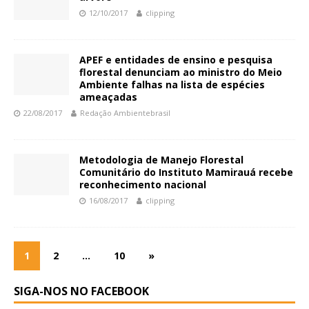
12/10/2017
clipping
APEF e entidades de ensino e pesquisa
florestal denunciam ao ministro do Meio
Ambiente falhas na lista de espécies
ameaçadas
22/08/2017
Redação Ambientebrasil
Metodologia de Manejo Florestal
Comunitário do Instituto Mamirauá recebe
reconhecimento nacional
16/08/2017
clipping
1
2
…
10
»
SIGA-NOS NO FACEBOOK