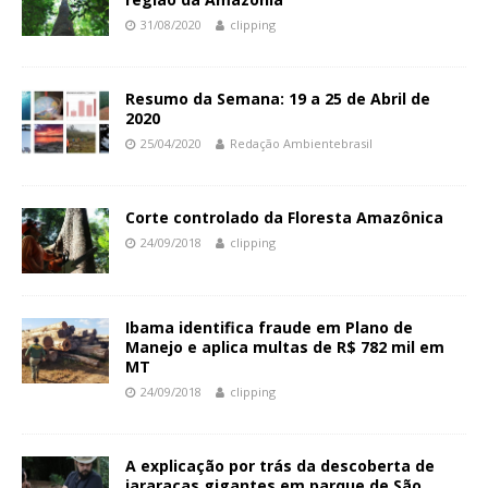
31/08/2020
clipping
Resumo da Semana: 19 a 25 de Abril de
2020
25/04/2020
Redação Ambientebrasil
Corte controlado da Floresta Amazônica
24/09/2018
clipping
Ibama identifica fraude em Plano de
Manejo e aplica multas de R$ 782 mil em
MT
24/09/2018
clipping
A explicação por trás da descoberta de
jararacas gigantes em parque de São